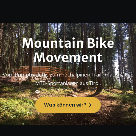
Mountain Bike
Movement
Vom Pumptrack bis zum hochalpinen Trail – nachhaltige
MTB-Sportanlagen aus Tirol.
Was können wir?