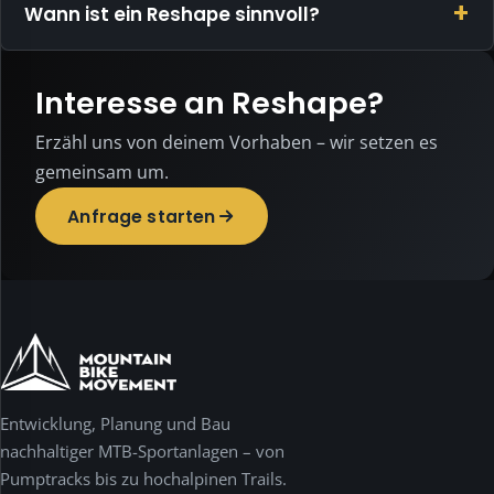
Wann ist ein Reshape sinnvoll?
Diese
Website
ist
Interesse an Reshape?
bewusst
datensparsam
Erzähl uns von deinem Vorhaben – wir setzen es
und
gemeinsam um.
nutzt
keine
Anfrage starten
Tracking-,
Statistik-
oder
Werbe-
Cookies.
Notwendig
ist
nur
Entwicklung, Planung und Bau
das
nachhaltiger MTB-Sportanlagen – von
Speichern
Pumptracks bis zu hochalpinen Trails.
deiner