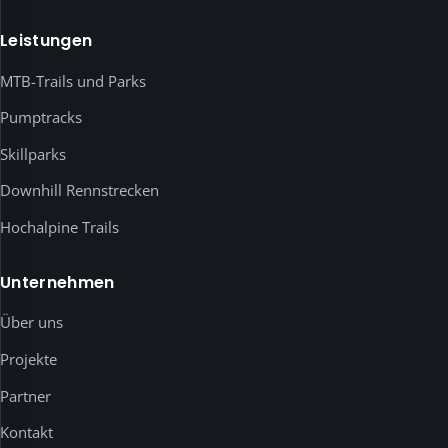
Auswahl.
Leistungen
Externe
Medien
MTB-Trails und Parks
wie
YouTube-
Pumptracks
Videos
Skillparks
werden
erst
Downhill Rennstrecken
nach
Hochalpine Trails
deiner
ausdrücklichen
Einwilligung
Unternehmen
geladen.
Unten
Über uns
kannst
Projekte
du
jeden
Partner
Dienst
Kontakt
einzeln