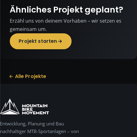
Diese
Ähnliches Projekt geplant?
Website
ist
Erzähl uns von deinem Vorhaben – wir setzen es
bewusst
gemeinsam um.
datensparsam
und
Projekt starten
nutzt
keine
Tracking-,
Statistik-
oder
← Alle Projekte
Werbe-
Cookies.
Notwendig
ist
nur
das
Entwicklung, Planung und Bau
Speichern
deiner
nachhaltiger MTB-Sportanlagen – von