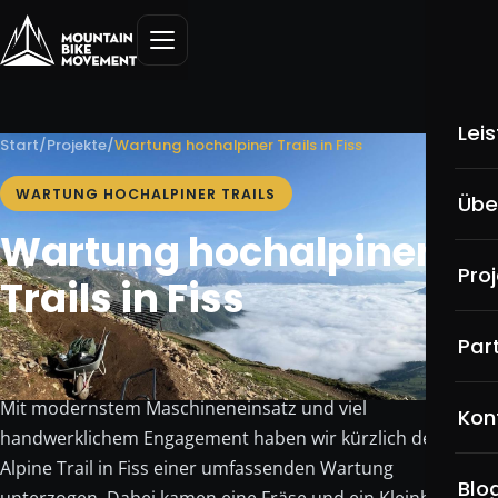
Lei
Start
/
Projekte
/
Wartung hochalpiner Trails in Fiss
Üb
WARTUNG HOCHALPINER TRAILS
Übe
Wartung hochalpiner
MT
Pro
Trails in Fiss
Pu
Par
Sk
We
Mit modernstem Maschineneinsatz und viel
Kon
handwerklichem Engagement haben wir kürzlich den Hoch
Ho
Alpine Trail in Fiss einer umfassenden Wartung
Blo