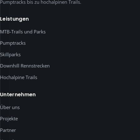
Auswahl.
Pumptracks bis zu hochalpinen Trails.
Externe
Medien
Leistungen
wie
YouTube-
MTB-Trails und Parks
Videos
Pumptracks
werden
erst
Skillparks
nach
Downhill Rennstrecken
deiner
ausdrücklichen
Hochalpine Trails
Einwilligung
geladen.
Unternehmen
Unten
kannst
Über uns
du
jeden
Projekte
Dienst
Partner
einzeln
prüfen