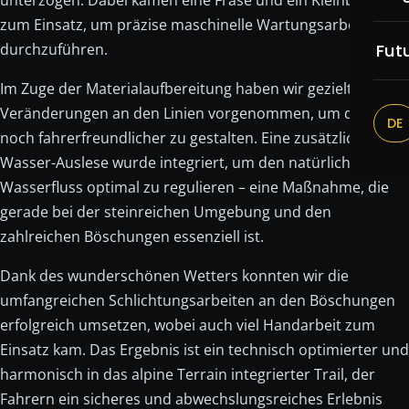
unterzogen. Dabei kamen eine Fräse und ein Kleinbagger
Re
zum Einsatz, um präzise maschinelle Wartungsarbeiten
Br
Fut
durchzuführen.
Be
Im Zuge der Materialaufbereitung haben wir gezielt kleine
Veränderungen an den Linien vorgenommen, um den Trail
DE
Be
noch fahrerfreundlicher zu gestalten. Eine zusätzliche
Wasser-Auslese wurde integriert, um den natürlichen
Tr
Wasserfluss optimal zu regulieren – eine Maßnahme, die
gerade bei der steinreichen Umgebung und den
Do
zahlreichen Böschungen essenziell ist.
Dank des wunderschönen Wetters konnten wir die
umfangreichen Schlichtungsarbeiten an den Böschungen
erfolgreich umsetzen, wobei auch viel Handarbeit zum
Einsatz kam. Das Ergebnis ist ein technisch optimierter und
harmonisch in das alpine Terrain integrierter Trail, der
Fahrern ein sicheres und abwechslungsreiches Erlebnis