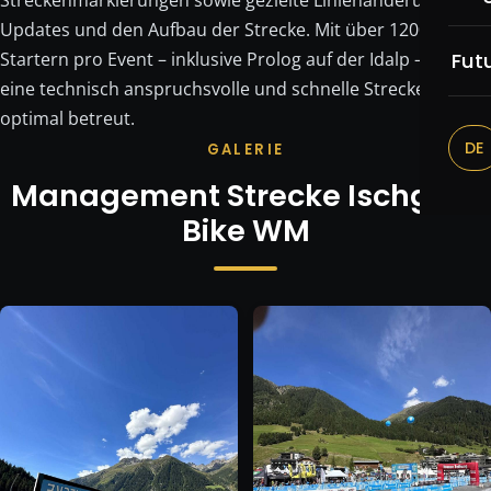
Streckenmarkierungen sowie gezielte Linienänderungen,
Re
Updates und den Aufbau der Strecke. Mit über 1200
Br
Fut
Startern pro Event – inklusive Prolog auf der Idalp – wird
eine technisch anspruchsvolle und schnelle Strecke
Be
optimal betreut.
DE
GALERIE
Be
Management Strecke Ischgl E-
Tr
Bike WM
Do