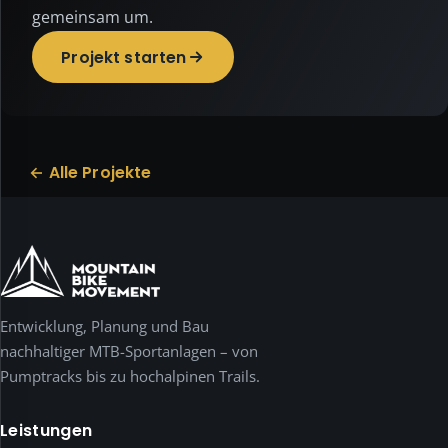
bewusst
gemeinsam um.
datensparsam
und
Projekt starten
nutzt
keine
Tracking-,
Statistik-
oder
← Alle Projekte
Werbe-
Cookies.
Notwendig
ist
nur
das
Entwicklung, Planung und Bau
Speichern
deiner
nachhaltiger MTB-Sportanlagen – von
Auswahl.
Pumptracks bis zu hochalpinen Trails.
Externe
Medien
Leistungen
wie