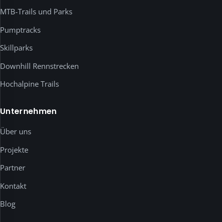
YouTube-
MTB-Trails und Parks
Videos
Pumptracks
werden
erst
Skillparks
nach
Downhill Rennstrecken
deiner
ausdrücklichen
Hochalpine Trails
Einwilligung
geladen.
Unternehmen
Unten
kannst
Über uns
du
jeden
Projekte
Dienst
Partner
einzeln
prüfen
Kontakt
und
freigeben.
Blog