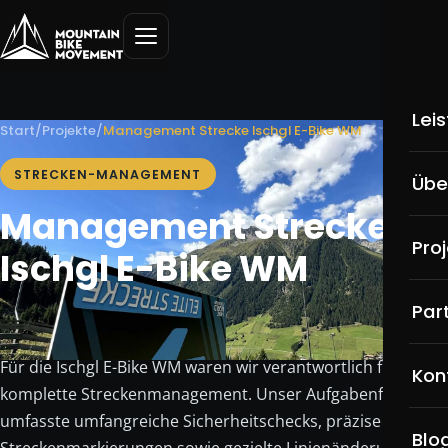
Lei
Start
/
Projekte
/
Management Strecke Ischgl E-Bike WM
Üb
STRECKEN-MANAGEMENT
Übe
Management Strecke
MT
Pro
Ischgl E-Bike WM
Pu
Par
Sk
We
Für die Ischgl E-Bike WM waren wir verantwortlich für das
Kon
komplette Streckenmanagement. Unser Aufgabenfeld
Ho
umfasste umfangreiche Sicherheitschecks, präzise
Blo