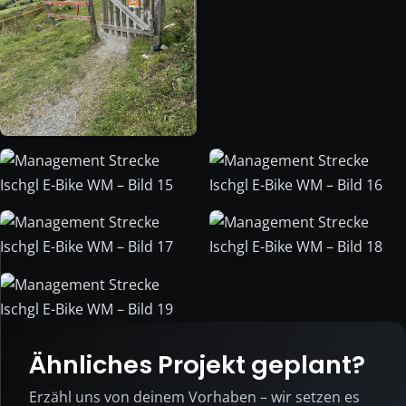
Datenschutz
&
Cookies
Diese
Ähnliches Projekt geplant?
Website
ist
Erzähl uns von deinem Vorhaben – wir setzen es