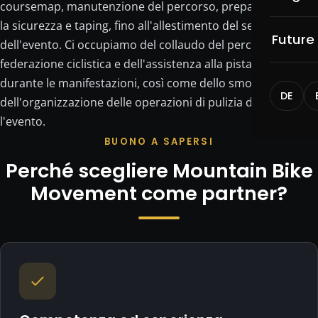
Collab
coursemap, manutenzione del percorso, preparazione per
la sicurezza e taping, fino all'allestimento del setup
Segna
Future
dell'evento. Ci occupiamo del collaudo del percorso con la
federazione ciclistica e dell'assistenza alla pista da gara
Trasp
durante le manifestazioni, così come dello smontaggio e
DE
Piste 
dell'organizzazione delle operazioni di pulizia dopo
l'evento.
Trail 
BUONO A SAPERSI
Perché scegliere Mountain Bike
Fresat
Movement come partner?