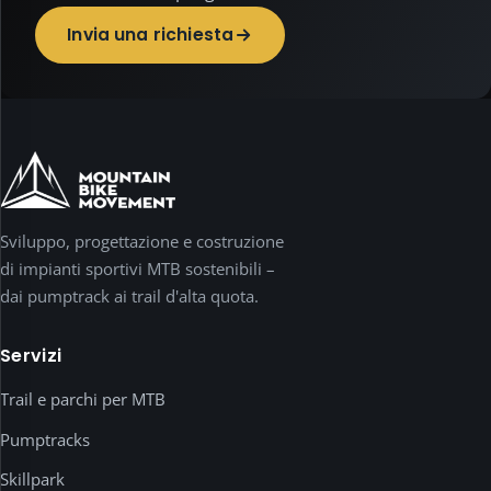
pubblicitari.
Invia una richiesta
È
necessaria
solo
la
memorizzazione
della
tua
scelta.
I
Sviluppo, progettazione e costruzione
media
di impianti sportivi MTB sostenibili –
esterni
dai pumptrack ai trail d'alta quota.
come
i
Servizi
video
YouTube
Trail e parchi per MTB
vengono
caricati
Pumptracks
solo
Skillpark
dopo