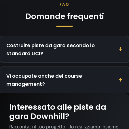
Privacy
FAQ
e
cookie
Domande frequenti
Questo
sito
riduce
Costruite piste da gara secondo lo
volutamente
i
standard UCI?
dati
al
minimo
Vi occupate anche del course
e
management?
non
utilizza
cookie
Interessato alle piste da
di
tracciamento,
gara Downhill?
statistici
o
Raccontaci il tuo progetto – lo realizziamo insieme.