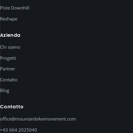
il
Piste Downhill
tuo
Reshape
consenso
esplicito.
Qui
Azienda
sotto
Chi siamo
puoi
esaminare
Progetti
e
abilitare
Partner
ogni
Contatto
servizio
singolarmente.
Blog
Informativa
Contatto
privacy
·
office@mountainbikemovement.com
Note
legali
+43 664 2025040