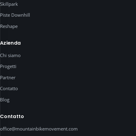
Skillpark
dopo
il
Piste Downhill
tuo
Reshape
consenso
esplicito.
Qui
Azienda
sotto
Chi siamo
puoi
esaminare
Progetti
e
abilitare
Partner
ogni
Contatto
servizio
singolarmente.
Blog
Informativa
Contatto
privacy
·
office@mountainbikemovement.com
Note
legali