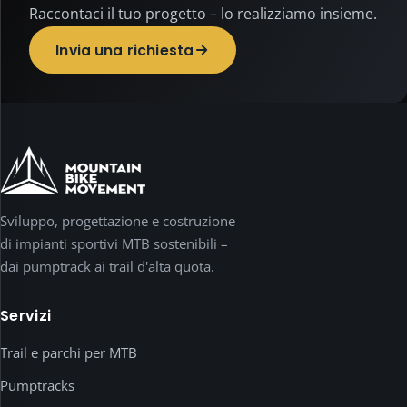
o
Raccontaci il tuo progetto – lo realizziamo insieme.
pubblicitari.
Invia una richiesta
È
necessaria
solo
la
memorizzazione
della
tua
scelta.
I
Sviluppo, progettazione e costruzione
media
di impianti sportivi MTB sostenibili –
esterni
dai pumptrack ai trail d'alta quota.
come
i
Servizi
video
YouTube
Trail e parchi per MTB
vengono
caricati
Pumptracks
solo