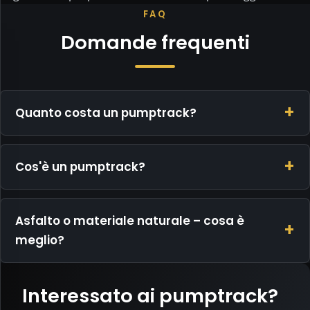
FAQ
Privacy
e
Domande frequenti
cookie
Questo
sito
riduce
Quanto costa un pumptrack?
volutamente
i
dati
Cos'è un pumptrack?
al
minimo
e
Asfalto o materiale naturale – cosa è
non
utilizza
meglio?
cookie
di
tracciamento,
Interessato ai pumptrack?
statistici