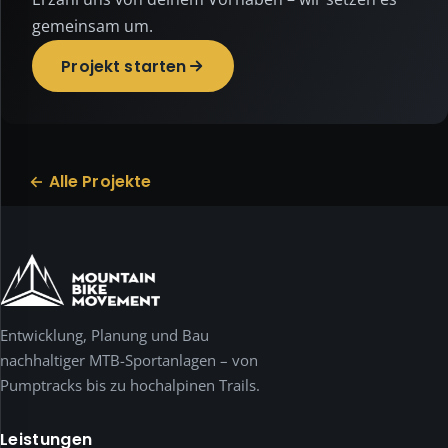
bewusst
gemeinsam um.
datensparsam
und
Projekt starten
nutzt
keine
Tracking-,
Statistik-
oder
← Alle Projekte
Werbe-
Cookies.
Notwendig
ist
nur
das
Entwicklung, Planung und Bau
Speichern
deiner
nachhaltiger MTB-Sportanlagen – von
Auswahl.
Pumptracks bis zu hochalpinen Trails.
Externe
Medien
Leistungen