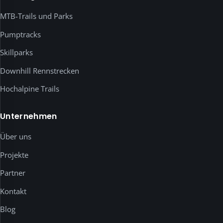
wie
YouTube-
MTB-Trails und Parks
Videos
Pumptracks
werden
erst
Skillparks
nach
Downhill Rennstrecken
deiner
ausdrücklichen
Hochalpine Trails
Einwilligung
geladen.
Unternehmen
Unten
kannst
Über uns
du
jeden
Projekte
Dienst
Partner
einzeln
prüfen
Kontakt
und
freigeben.
Blog