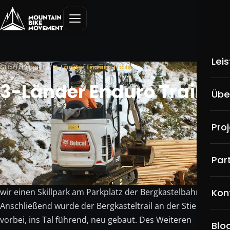
Lei
Start
/
Projekte
/
3-Länder Enduro Trails
3-Länder Enduro Trails
Üb
Übe
MT
Pro
Pu
3-Länder Enduro Trails
Par
Sk
Bei diesem Projekt war es uns besonders wichtig, die Trails
möglichst naturbelassen zu errichten. Anfänglich bauten
We
wir einen Skillpark am Parkplatz der Bergkastelbahn.
Kon
Anschließend wurde der Bergkasteltrail an der Stieralm
Ho
vorbei, ins Tal führend, neu gebaut. Des Weiteren
Blo