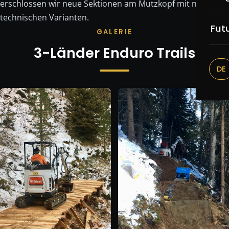
Re
erschlossen wir neue Sektionen am Mutzkopf mit neuen
technischen Varianten.
Br
Fut
GALERIE
Be
3-Länder Enduro Trails
DE
Be
Tr
Do